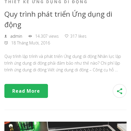
THIẾT KẾ ỨNG DỤNG DI ĐỘNG
Quy trình phát triển Ứng dụng di
động
admin
14.307 views
317 likes
18 Tháng Mười, 2016
Quy trình lập trình và phát triển Ứng dụng di động Nhân lực lập
trình ứng dụng di động phải đảm bảo như thế nào? Chi phí lập
trình ứng dụng di động Viết ứng dụng di động – Công cụ hỗ …
Read More