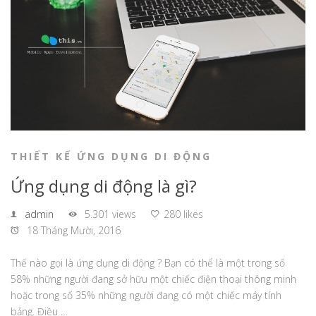
THIẾT KẾ ỨNG DỤNG DI ĐỘNG
Ứng dụng di động là gì?
admin
5.301 views
280 likes
18 Tháng Mười, 2016
Thế nào gọi là ứng dụng di động ? Bạn có thể là một trong số
58% những người đang sở hữu một chiếc điện thoại thông minh
hoặc trong số 35% những người đang có một chiếc máy tính
bảng. Điều …