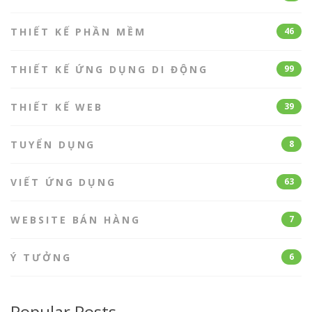
THIẾT KẾ PHẦN MỀM
46
THIẾT KẾ ỨNG DỤNG DI ĐỘNG
99
THIẾT KẾ WEB
39
TUYỂN DỤNG
8
VIẾT ỨNG DỤNG
63
WEBSITE BÁN HÀNG
7
Ý TƯỞNG
6
Popular Posts