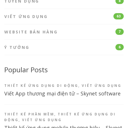
TUYỂN DỤNG
8
VIẾT ỨNG DỤNG
63
WEBSITE BÁN HÀNG
7
Ý TƯỞNG
6
Popular Posts
THIẾT KẾ ỨNG DỤNG DI ĐỘNG
,
VIẾT ỨNG DỤNG
Viết App thương mại điện tử – Skynet software
THIẾT KẾ PHẦN MỀM
,
THIẾT KẾ ỨNG DỤNG DI
ĐỘNG
,
VIẾT ỨNG DỤNG
Thiết kế ứng dụng mobile thương hiệu – Skynet