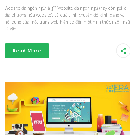
Website đa ngôn ngữ là gì? Website đa ngôn ngữ (hay còn gọi là
địa phương hóa website). Là quá trình chuyển đổi định dạng và
nội dung của một trang web hiện có đến một hình thức ngôn ngữ
và văn …
Read More