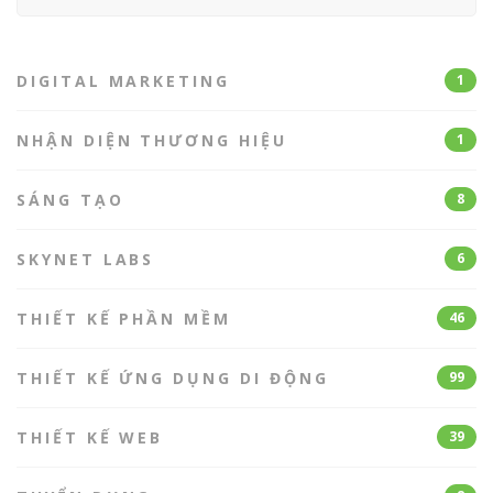
for:
DIGITAL MARKETING
1
NHẬN DIỆN THƯƠNG HIỆU
1
SÁNG TẠO
8
SKYNET LABS
6
THIẾT KẾ PHẦN MỀM
46
THIẾT KẾ ỨNG DỤNG DI ĐỘNG
99
THIẾT KẾ WEB
39