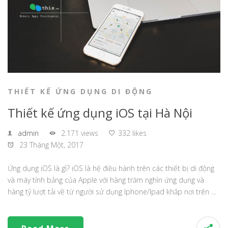
THIẾT KẾ ỨNG DỤNG DI ĐỘNG
Thiết kế ứng dụng iOS tại Hà Nội
admin
2.171 views
332 likes
23 Tháng Một, 2017
Ứng dụng iOS là gì? iOS là hệ điều hành trên các thiết bị di động
và máy tính bảng của Apple với hàng trăm nghìn ứng dụng và
hàng tỷ lượt tải về từ người sử dụng Iphone/Ipad khắp nơi trên …