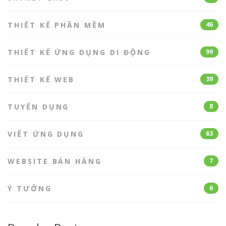
THIẾT KẾ PHẦN MỀM
46
THIẾT KẾ ỨNG DỤNG DI ĐỘNG
99
THIẾT KẾ WEB
39
TUYỂN DỤNG
8
VIẾT ỨNG DỤNG
63
WEBSITE BÁN HÀNG
7
Ý TƯỞNG
6