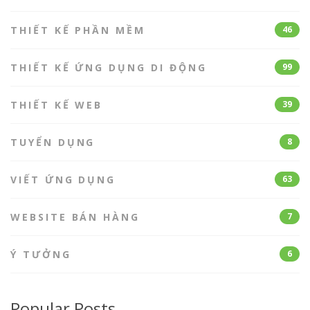
THIẾT KẾ PHẦN MỀM
46
THIẾT KẾ ỨNG DỤNG DI ĐỘNG
99
THIẾT KẾ WEB
39
TUYỂN DỤNG
8
VIẾT ỨNG DỤNG
63
WEBSITE BÁN HÀNG
7
Ý TƯỞNG
6
Popular Posts