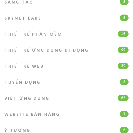
SÁNG TẠO
8
SKYNET LABS
6
THIẾT KẾ PHẦN MỀM
46
THIẾT KẾ ỨNG DỤNG DI ĐỘNG
99
THIẾT KẾ WEB
39
TUYỂN DỤNG
8
VIẾT ỨNG DỤNG
63
WEBSITE BÁN HÀNG
7
Ý TƯỞNG
6