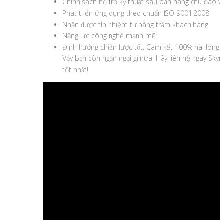
Chính sách hỗ trợ kỹ thuật sau bán hàng chu đáo và
Phát triển ứng dụng theo chuẩn ISO 9001:2008
Nhận được tín nhiệm từ hàng trăm khách hàng
Năng lực công nghệ mạnh mẽ
Định hướng chiến lược tốt. Cam kết 100% hài lòng
Vậy bạn còn ngần ngại gì nữa. Hãy liên hệ ngay Sk
tốt nhất!