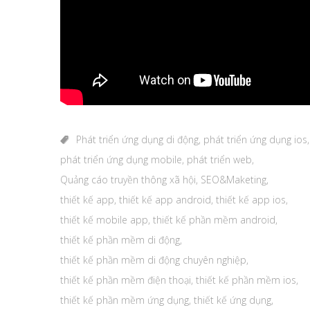
Phát triển ứng dụng di động
,
phát triển ứng dụng ios
,
phát triển ứng dụng mobile
,
phát triển web
,
Quảng cáo truyền thông xã hội
,
SEO&Maketing
,
thiết kế app
,
thiết kế app android
,
thiết kế app ios
,
thiết kế mobile app
,
thiết kế phần mềm android
,
thiết kế phần mềm di động
,
thiết kế phần mềm di động chuyên nghiệp
,
thiết kế phần mềm điện thoại
,
thiết kế phần mềm ios
,
thiết kế phần mềm ứng dụng
,
thiết kế ứng dụng
,