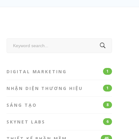
Search
for:
DIGITAL MARKETING
1
NHẬN DIỆN THƯƠNG HIỆU
1
SÁNG TẠO
8
SKYNET LABS
6
THIẾT KẾ PHẦN MỀM
46