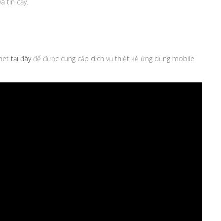
 tin cậy.
ynet
tại đây
để được cung cấp dịch vụ thiết kế ứng dụng mobile