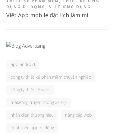
THIẾT KẾ PHẦN MỀM
,
THIẾT KẾ ỨNG
DỤNG DI ĐỘNG
,
VIẾT ỨNG DỤNG
Viết App mobile đặt lịch làm mi.
app android
công ty thiết kế phần mềm chuyên nghiệp
công ty thiết kế web
maketing truyền thông xã hội
nhận diện thương hiệu
nâng cấp web
phát triển app di động