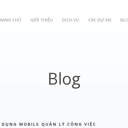
RANG CHỦ
GIỚI THIỆU
DỊCH VỤ
CÁC DỰ ÁN
BL
Blog
 DỤNG MOBILE QUẢN LÝ CÔNG VIỆC