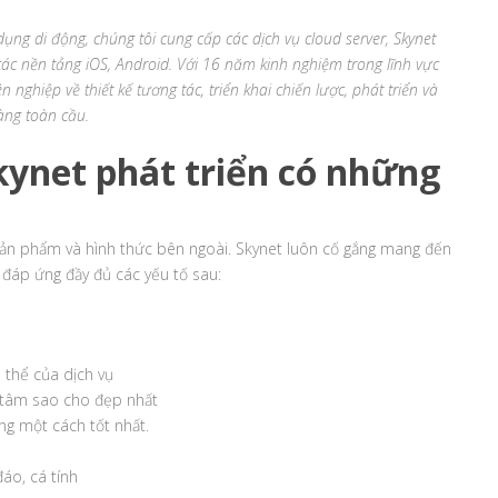
dụng di động, chúng tôi cung cấp các dịch vụ cloud server, Skynet
các nền tảng iOS, Android. Với 16 năm kinh nghiệm trong lĩnh vực
ghiệp về thiết kế tương tác, triển khai chiến lược, phát triển và
àng toàn cầu.
kynet phát triển có những
 sản phẩm và hình thức bên ngoài. Skynet luôn cố gắng mang đến
đáp ứng đầy đủ các yếu tố sau:
ụ thể của dịch vụ
n tâm sao cho đẹp nhất
ng một cách tốt nhất.
áo, cá tính