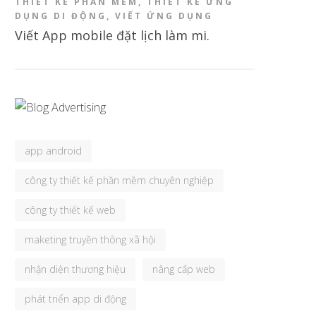
THIẾT KẾ PHẦN MỀM
,
THIẾT KẾ ỨNG
DỤNG DI ĐỘNG
,
VIẾT ỨNG DỤNG
Viết App mobile đặt lịch làm mi.
app android
công ty thiết kế phần mềm chuyên nghiệp
công ty thiết kế web
maketing truyền thông xã hội
nhận diện thương hiệu
nâng cấp web
phát triển app di động