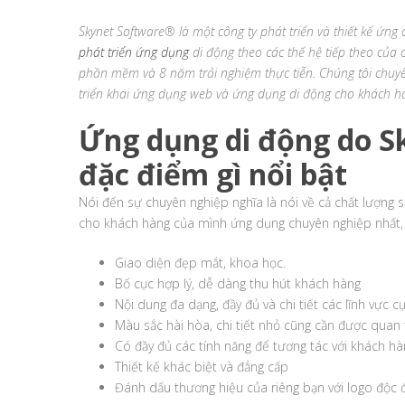
Skynet Software® là một công ty phát triển và thiết kế ứng 
phát triển ứng dụng
di động theo các thế hệ tiếp theo của 
phần mềm và 8 năm trải nghiệm thực tiễn. Chúng tôi chuyên n
triển khai ứng dụng web và ứng dụng di động cho khách h
Ứng dụng di động do S
đặc điểm gì nổi bật
Nói đến sự chuyên nghiệp nghĩa là nói về cả chất lượng
cho khách hàng của mình ứng dụng chuyên nghiệp nhất, 
Giao diện đẹp mắt, khoa học.
Bố cục hợp lý, dễ dàng thu hút khách hàng
Nội dung đa dạng, đầy đủ và chi tiết các lĩnh vực c
Màu sắc hài hòa, chi tiết nhỏ cũng cần được qua
Có đầy đủ các tính năng để tương tác với khách hà
Thiết kế khác biệt và đẳng cấp
Đánh dấu thương hiệu của riêng bạn với logo độc đ