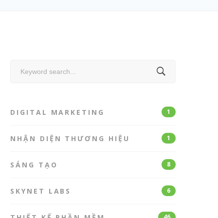
Search
for:
DIGITAL MARKETING
1
NHẬN DIỆN THƯƠNG HIỆU
1
SÁNG TẠO
8
SKYNET LABS
6
THIẾT KẾ PHẦN MỀM
46