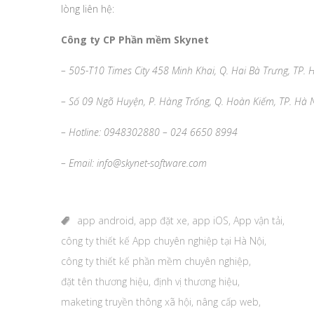
lòng liên hệ:
Công ty CP Phần mềm Skynet
– 505-T10 Times City 458 Minh Khai, Q. Hai Bà Trưng, TP. 
– Số 09 Ngõ Huyện, P. Hàng Trống, Q. Hoàn Kiếm, TP. Hà 
– Hotline: 0948302880 – 024 6650 8994
– Email: info@skynet-software.com
app android
,
app đặt xe
,
app iOS
,
App vận tải
,
công ty thiết kế App chuyên nghiệp tại Hà Nội
,
công ty thiết kế phần mềm chuyên nghiệp
,
đặt tên thương hiệu
,
định vị thương hiệu
,
maketing truyền thông xã hội
,
nâng cấp web
,