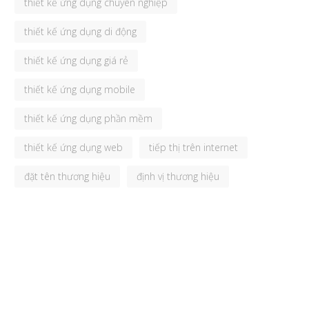
thiết kế ứng dụng chuyên nghiệp
thiết kế ứng dụng di động
thiết kế ứng dụng giá rẻ
thiết kế ứng dụng mobile
thiết kế ứng dụng phần mềm
thiết kế ứng dụng web
tiếp thị trên internet
đặt tên thương hiệu
định vị thương hiệu
THIẾT KẾ PHẦN MỀM
,
THIẾT KẾ
T
ỨNG DỤNG DI ĐỘNG
,
VIẾT ỨNG
Ứ
DỤNG
Viết ứng dụng giá rẻ –
Vi
chuyên nghiệp cho doanh