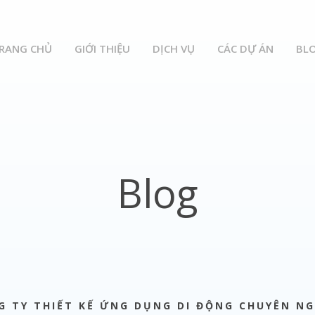
RANG CHỦ
GIỚI THIỆU
DỊCH VỤ
CÁC DỰ ÁN
BL
Blog
G TY THIẾT KẾ ỨNG DỤNG DI ĐỘNG CHUYÊN NG