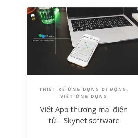
THIẾT KẾ ỨNG DỤNG DI ĐỘNG
,
VIẾT ỨNG DỤNG
Viết App thương mại điện
tử – Skynet software