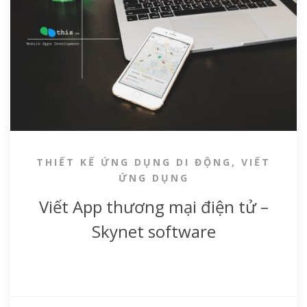
THIẾT KẾ ỨNG DỤNG DI ĐỘNG
,
VIẾT
ỨNG DỤNG
Viết App thương mại điện tử –
Skynet software