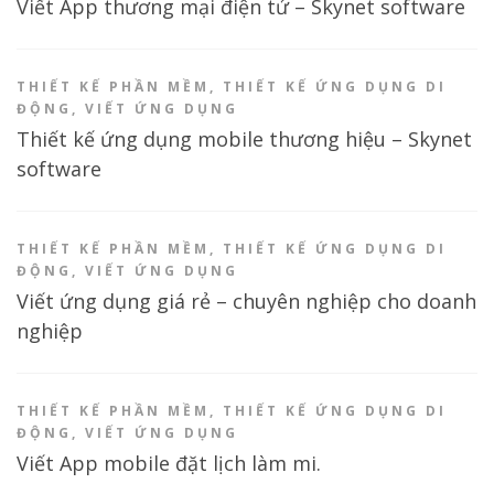
Viết App thương mại điện tử – Skynet software
THIẾT KẾ PHẦN MỀM
,
THIẾT KẾ ỨNG DỤNG DI
ĐỘNG
,
VIẾT ỨNG DỤNG
Thiết kế ứng dụng mobile thương hiệu – Skynet
software
THIẾT KẾ PHẦN MỀM
,
THIẾT KẾ ỨNG DỤNG DI
ĐỘNG
,
VIẾT ỨNG DỤNG
Viết ứng dụng giá rẻ – chuyên nghiệp cho doanh
nghiệp
THIẾT KẾ PHẦN MỀM
,
THIẾT KẾ ỨNG DỤNG DI
ĐỘNG
,
VIẾT ỨNG DỤNG
Viết App mobile đặt lịch làm mi.