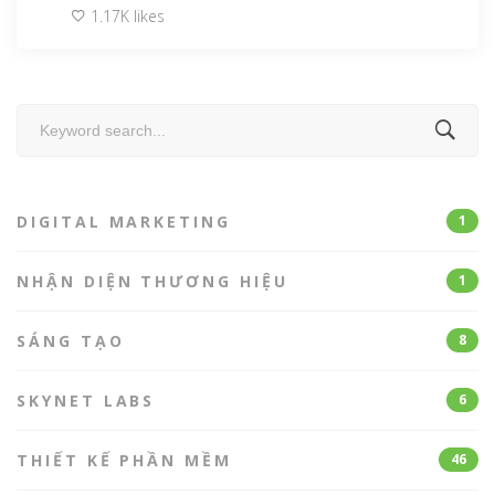
1.17K likes
Search
for:
DIGITAL MARKETING
1
NHẬN DIỆN THƯƠNG HIỆU
1
SÁNG TẠO
8
SKYNET LABS
6
THIẾT KẾ PHẦN MỀM
46