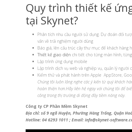
Quy trình thiết kế ứn
tại Skynet?
Phân tích nhu cầu người sử dụng. Dự đoán đối tượng
vấn về trải nghiệm người dùng
Báo giá, lên cấu trúc cây thư mục để khách hàng h
Thiết kế giao diện
chi tiết cho từng màn hình, từng 
Lập trình ứng dụng mobile
Lập trình dịch vụ web và nghiệp vụ, quản lý người
Kiểm thử và phát hành trên Apple AppStore, Goog
Chúng tôi luôn lắng nghe các ý kiến từ quý khách
hoàn thiện hơn.
Hãy liên hệ ngay với chúng tôi để b
công trong thị trường di động đầy tiềm năng này.
Công ty CP Phần Mềm Skynet
Địa chỉ: số 9 ngõ Huyện, Phường Hàng Trống, Quận Ho
Hotline: 04 6293 1011 ; Email: info@skynet-software.