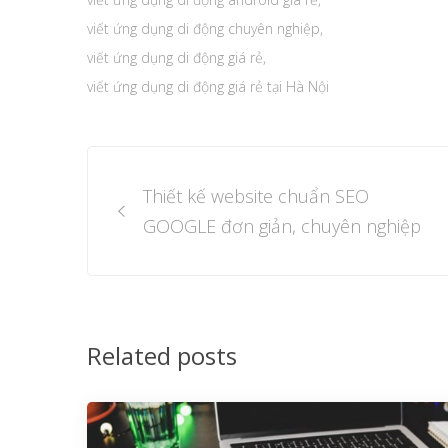
viết ứng dụng di động chuyên nghiệp
,
viết ứng dụng di động giá rẻ
,
viết ứng dụng di động giá rẻ tại Hà Nội
Post
Thiết kế website chuẩn SEO
navigation
GOOGLE đơn giản, chuyên nghiệp
Related posts