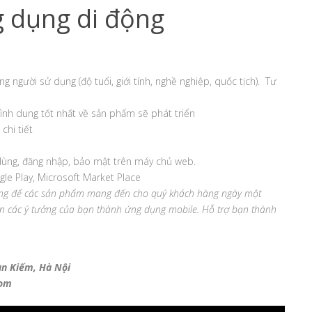
g dụng di động
 người sử dụng (độ tuổi, giới tính, nghề nghiệp, quốc tịch). Tư
ình dung tốt nhất về sản phẩm sẽ phát triển
chi tiết
 dùng, đăng nhập, bảo mật trên máy chủ web.
le Play, Microsoft Market Place
 hàng để các sản phẩm mang đến cho quý khách hàng ngày một
iến các ý tưởng của bạn thành ứng dụng mobile. Hỗ trợ bạn thành
àn Kiếm, Hà Nội
com