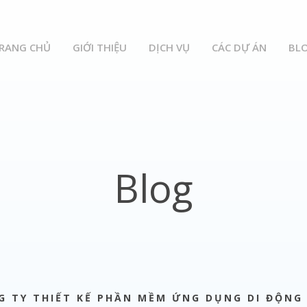
RANG CHỦ
GIỚI THIỆU
DỊCH VỤ
CÁC DỰ ÁN
BL
Blog
G TY THIẾT KẾ PHẦN MỀM ỨNG DỤNG DI ĐỘNG