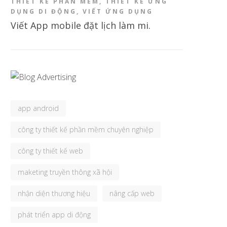
THIẾT KẾ PHẦN MỀM
,
THIẾT KẾ ỨNG
DỤNG DI ĐỘNG
,
VIẾT ỨNG DỤNG
Viết App mobile đặt lịch làm mi.
app android
công ty thiết kế phần mềm chuyên nghiệp
công ty thiết kế web
maketing truyền thông xã hội
nhận diện thương hiệu
nâng cấp web
phát triển app di động