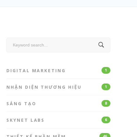
Search
for:
DIGITAL MARKETING
1
NHẬN DIỆN THƯƠNG HIỆU
1
SÁNG TẠO
8
SKYNET LABS
6
THIẾT KẾ PHẦN MỀM
46