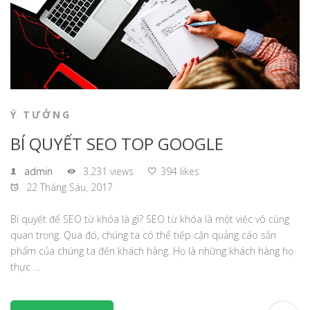
Ý TƯỞNG
BÍ QUYẾT SEO TOP GOOGLE
admin
3.231 views
394 likes
22 Tháng Sáu, 2017
Bí quyết để SEO từ khóa là gì? SEO từ khóa là một việc vô cùng
quan trọng. Qua đó, chúng ta có thể tiếp cận quảng cáo sản
phẩm của chúng ta đến khách hàng. Họ là những khách hàng họ
thực …