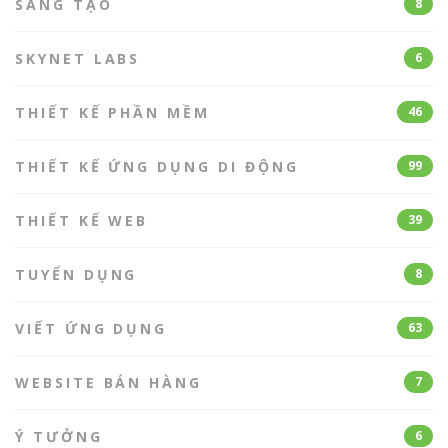
SÁNG TẠO
8
SKYNET LABS
6
THIẾT KẾ PHẦN MỀM
46
THIẾT KẾ ỨNG DỤNG DI ĐỘNG
99
THIẾT KẾ WEB
39
TUYỂN DỤNG
8
VIẾT ỨNG DỤNG
63
WEBSITE BÁN HÀNG
7
Ý TƯỞNG
6