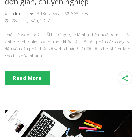
đơn giản, chuyên nghiệp
admin
3.136 views
568 likes
28 Tháng Sáu, 2017
Thiết kế website CHUẨN SEO google là như thế nào? Do nhu cầu
kinh doanh online cạnh tranh khốc liệt, nên đa phần các công ty
đều yêu cầu phải thiết kế web chuẩn SEO để tiện cho SEOer làm
cho từ khóa nhanh …
Read More