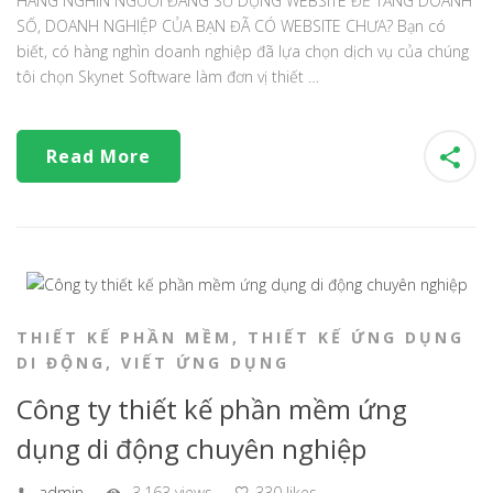
HÀNG NGHÌN NGƯỜI ĐANG SỬ DỤNG WEBSITE ĐỂ TĂNG DOANH
SỐ, DOANH NGHIỆP CỦA BẠN ĐÃ CÓ WEBSITE CHƯA? Bạn có
biết, có hàng nghìn doanh nghiệp đã lựa chọn dịch vụ của chúng
tôi chọn Skynet Software làm đơn vị thiết …
Read More
THIẾT KẾ PHẦN MỀM
,
THIẾT KẾ ỨNG DỤNG
DI ĐỘNG
,
VIẾT ỨNG DỤNG
Công ty thiết kế phần mềm ứng
dụng di động chuyên nghiệp
admin
3.163 views
330 likes