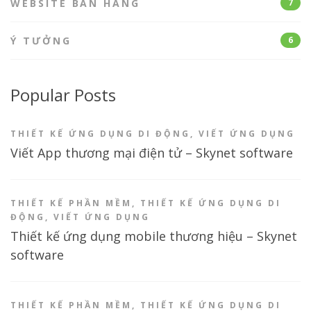
WEBSITE BÁN HÀNG
7
Ý TƯỞNG
6
Popular Posts
THIẾT KẾ ỨNG DỤNG DI ĐỘNG
,
VIẾT ỨNG DỤNG
Viết App thương mại điện tử – Skynet software
THIẾT KẾ PHẦN MỀM
,
THIẾT KẾ ỨNG DỤNG DI
ĐỘNG
,
VIẾT ỨNG DỤNG
Thiết kế ứng dụng mobile thương hiệu – Skynet
software
THIẾT KẾ PHẦN MỀM
,
THIẾT KẾ ỨNG DỤNG DI