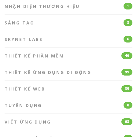
NHẬN DIỆN THƯƠNG HIỆU
1
SÁNG TẠO
8
SKYNET LABS
6
THIẾT KẾ PHẦN MỀM
46
THIẾT KẾ ỨNG DỤNG DI ĐỘNG
99
THIẾT KẾ WEB
39
TUYỂN DỤNG
8
VIẾT ỨNG DỤNG
63