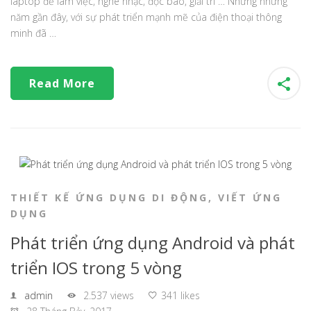
laptop để làm việc, nghe nhạc, đọc báo, giải trí … Nhưng những
năm gần đây, với sự phát triển mạnh mẽ của điện thoại thông
minh đã …
Read More
THIẾT KẾ ỨNG DỤNG DI ĐỘNG
,
VIẾT ỨNG
DỤNG
Phát triển ứng dụng Android và phát
triển IOS trong 5 vòng
admin
2.537 views
341 likes