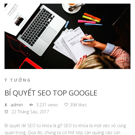
Ý TƯỞNG
BÍ QUYẾT SEO TOP GOOGLE
admin
3.231 views
394 likes
22 Tháng Sáu, 2017
Bí quyết để SEO từ khóa là gì? SEO từ khóa là một việc vô cùng
quan trọng. Qua đó, chúng ta có thể tiếp cận quảng cáo sản