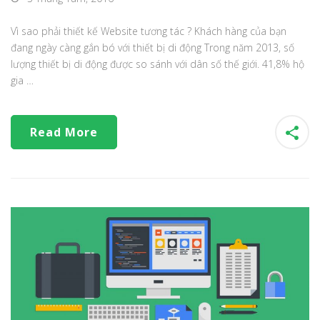
Vì sao phải thiết kế Website tương tác ? Khách hàng của bạn
đang ngày càng gắn bó với thiết bị di động Trong năm 2013, số
lượng thiết bị di động được so sánh với dân số thế giới. 41,8% hộ
gia …
Read More