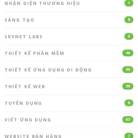
NHẬN DIỆN THƯƠNG HIỆU
1
SÁNG TẠO
8
SKYNET LABS
6
THIẾT KẾ PHẦN MỀM
46
THIẾT KẾ ỨNG DỤNG DI ĐỘNG
99
THIẾT KẾ WEB
39
TUYỂN DỤNG
8
VIẾT ỨNG DỤNG
63
WEBSITE BÁN HÀNG
7