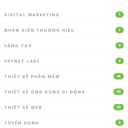
DIGITAL MARKETING
1
NHẬN DIỆN THƯƠNG HIỆU
1
SÁNG TẠO
8
SKYNET LABS
6
THIẾT KẾ PHẦN MỀM
46
THIẾT KẾ ỨNG DỤNG DI ĐỘNG
99
THIẾT KẾ WEB
39
TUYỂN DỤNG
8