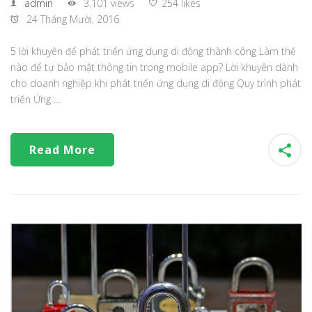
admin
3.101 views
254 likes
24 Tháng Mười, 2016
5 lời khuyên để phát triển ứng dụng di động thành công Làm thế
nào để tự bảo mật thông tin trong mobile app? Lời khuyên dành
cho doanh nghiệp khi phát triển ứng dụng di động Quy trình phát
triển Ứng …
Read More