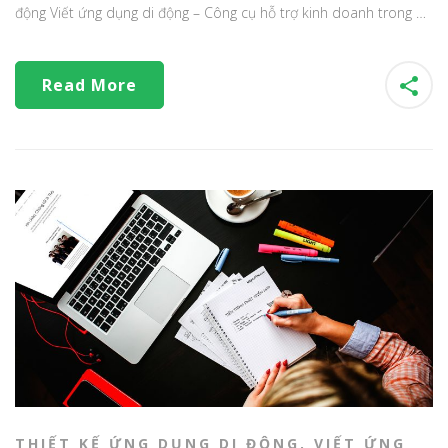
động Viết ứng dụng di động – Công cụ hỗ trợ kinh doanh trong …
Read More
THIẾT KẾ ỨNG DỤNG DI ĐỘNG
,
VIẾT ỨNG