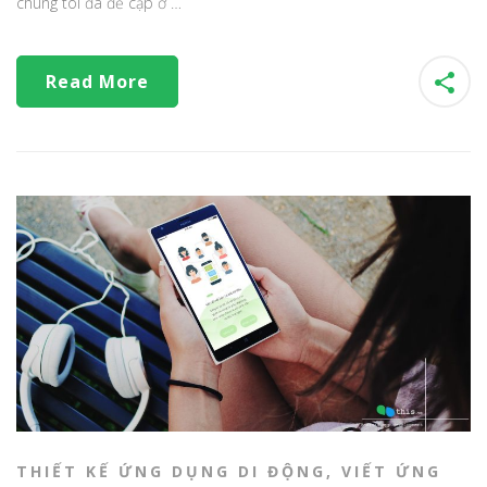
chúng tôi đã đề cập ở …
Read More
THIẾT KẾ ỨNG DỤNG DI ĐỘNG
,
VIẾT ỨNG