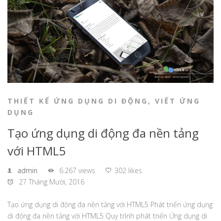
THIẾT KẾ ỨNG DỤNG DI ĐỘNG
,
VIẾT ỨNG
DỤNG
Tạo ứng dụng di động đa nền tảng
với HTML5
admin
6.267 views
302 likes
27 Tháng Mười, 2016
Tạo ứng dụng di động đa nền tảng với HTML5 Phát triển ứng dụng
di động đa nền tảng với HTML5 Quy trình phát triển Ứng dụng di