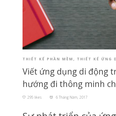
THIẾT KẾ PHẦN MỀM
,
THIẾT KẾ ỨNG 
Viết ứng dụng di động t
hướng đi thông minh c
295 likes
6 Tháng Năm, 2017