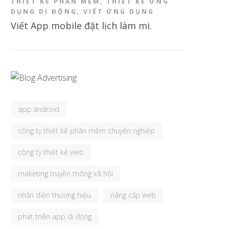
THIẾT KẾ PHẦN MỀM
,
THIẾT KẾ ỨNG
DỤNG DI ĐỘNG
,
VIẾT ỨNG DỤNG
Viết App mobile đặt lịch làm mi.
app android
công ty thiết kế phần mềm chuyên nghiệp
công ty thiết kế web
maketing truyền thông xã hội
nhận diện thương hiệu
nâng cấp web
phát triển app di động