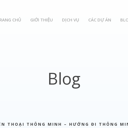
RANG CHỦ
GIỚI THIỆU
DỊCH VỤ
CÁC DỰ ÁN
BL
Blog
IỆN THOẠI THÔNG MINH – HƯỚNG ĐI THÔNG M