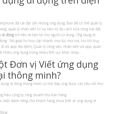
 dụng di động trên điện
martphone đã cài đặt sẵn những ứng dụng. Bạn đã có thể quản lý
ng, quản lý nhân viên từ xa, tiện lợi dù cách nửa vòng trái đất.
ị di động
trở nên và tiện lợi cho người sử dụng. Ứng dụng di
ng. Nó giúp họ truy cập nhanh, mọi lúc mọi nơi, lưu trữ truy
 đi với app địa điểm, Quản lý công việc, nhân viên với app quản
ất nhiều ứng dụng trong nhiều lĩnh vực khác nhau.
t Đơn vị Viết ứng dụng
ại thông minh?
 dụng di động thông minh có thể đáp ứng được các tiêu chí như:
ng hiệu công ty, tăng doanh thu bán hàng.
ặc biệt dành riêng cho khách hàng chưa biết về ứng dụng di
 động