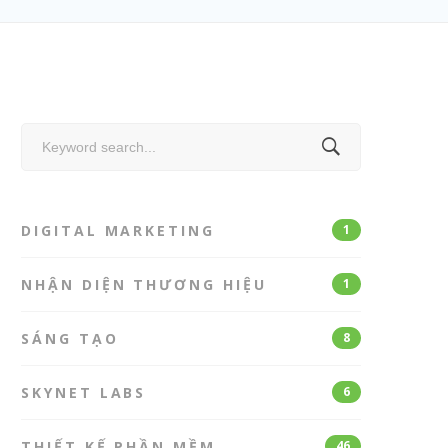
Search
for:
DIGITAL MARKETING
1
NHẬN DIỆN THƯƠNG HIỆU
1
SÁNG TẠO
8
SKYNET LABS
6
THIẾT KẾ PHẦN MỀM
46