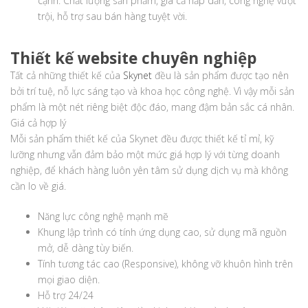
cạnh. Chất lượng sản phẩm, giá cả hấp dẫn, công nghệ vượt
trội, hỗ trợ sau bán hàng tuyệt vời.
Thiết kế website chuyên nghiệp
Tất cả những thiết kế của
Skynet
đều là sản phẩm được tạo nên
bởi trí tuệ, nỗ lực sáng tạo và khoa học công nghệ. Vì vậy mỗi sản
phẩm là một nét riêng biệt độc đáo, mang đậm bản sắc cá nhân.
Giá cả hợp lý
Mỗi sản phẩm thiết kế của Skynet đều được thiết kế tỉ mỉ, kỹ
lưỡng nhưng vẫn đảm bảo một mức giá hợp lý với từng doanh
nghiệp, để khách hàng luôn yên tâm sử dụng dịch vụ mà không
cần lo về giá.
Năng lực công nghệ mạnh mẽ
Khung lập trình có tính ứng dụng cao, sử dụng mã nguồn
mở, dễ dàng tùy biến.
Tính tương tác cao (Responsive), không vỡ khuôn hình trên
mọi giao diện.
Hỗ trợ 24/24