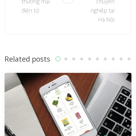
thương mại
chuyên
điện tử.
nghiệp tại
Hà Nội
Related posts