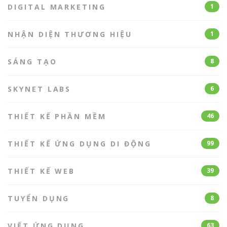
DIGITAL MARKETING
1
NHẬN DIỆN THƯƠNG HIỆU
1
SÁNG TẠO
8
SKYNET LABS
6
THIẾT KẾ PHẦN MỀM
46
THIẾT KẾ ỨNG DỤNG DI ĐỘNG
99
THIẾT KẾ WEB
39
TUYỂN DỤNG
8
VIẾT ỨNG DỤNG
63