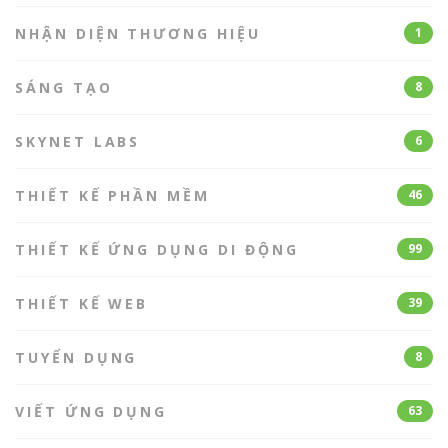
NHẬN DIỆN THƯƠNG HIỆU
1
SÁNG TẠO
8
SKYNET LABS
6
THIẾT KẾ PHẦN MỀM
46
THIẾT KẾ ỨNG DỤNG DI ĐỘNG
99
THIẾT KẾ WEB
39
TUYỂN DỤNG
8
VIẾT ỨNG DỤNG
63