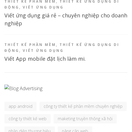
THIẾT KẾ PHẦN MỀM
,
THIẾT KẾ ỨNG DỤNG DI
ĐỘNG
,
VIẾT ỨNG DỤNG
Viết ứng dụng giá rẻ – chuyên nghiệp cho doanh
nghiệp
THIẾT KẾ PHẦN MỀM
,
THIẾT KẾ ỨNG DỤNG DI
ĐỘNG
,
VIẾT ỨNG DỤNG
Viết App mobile đặt lịch làm mi.
app android
công ty thiết kế phần mềm chuyên nghiệp
công ty thiết kế web
maketing truyền thông xã hội
nhận diện thương hiệu
nâng cấp web