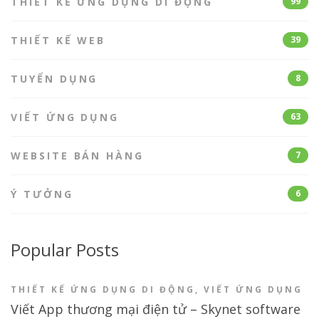
THIẾT KẾ ỨNG DỤNG DI ĐỘNG
99
THIẾT KẾ WEB
39
TUYỂN DỤNG
8
VIẾT ỨNG DỤNG
63
WEBSITE BÁN HÀNG
7
Ý TƯỞNG
6
Popular Posts
THIẾT KẾ ỨNG DỤNG DI ĐỘNG
,
VIẾT ỨNG DỤNG
Viết App thương mại điện tử – Skynet software