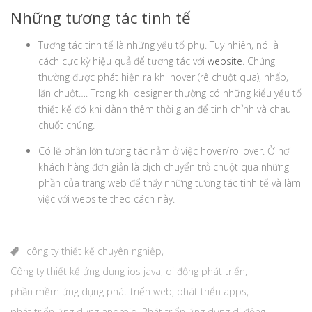
Những tương tác tinh tế
Tương tác tinh tế là những yếu tố phụ. Tuy nhiên, nó là
cách cực kỳ hiệu quả để tương tác với
website
. Chúng
thường được phát hiện ra khi hover (rê chuột qua), nhấp,
lăn chuột…. Trong khi designer thường có những kiểu yếu tố
thiết kế đó khi dành thêm thời gian để tinh chỉnh và chau
chuốt chúng.
Có lẽ phần lớn tương tác nằm ở việc hover/rollover. Ở nơi
khách hàng đơn giản là dịch chuyển trỏ chuột qua những
phần của trang web để thấy những tương tác tinh tế và làm
việc với website theo cách này.
công ty thiết kế chuyên nghiệp
,
Công ty thiết kế ứng dụng ios java
,
di động phát triển
,
phần mềm ứng dụng phát triển web
,
phát triển apps
,
phát triển ứng dụng android
,
Phát triển ứng dụng di động
,