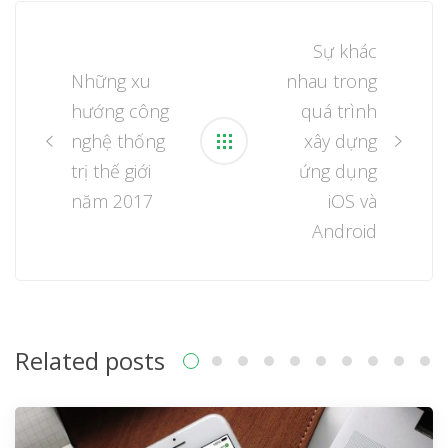
Post
navigation
Sự khác
Những xu
nhau trong
hướng công
quá trình
nghệ thống
xây dựng
trị thế giới
ứng dụng
năm 2017
iOS và
Android
Related posts