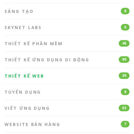
SÁNG TẠO
8
SKYNET LABS
6
THIẾT KẾ PHẦN MỀM
46
THIẾT KẾ ỨNG DỤNG DI ĐỘNG
99
THIẾT KẾ WEB
39
TUYỂN DỤNG
8
VIẾT ỨNG DỤNG
63
WEBSITE BÁN HÀNG
7