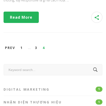
thường, vậy Responsive là gì và cách hoạt …
Read More
PREV
1
…
3
4
Search
for:
DIGITAL MARKETING
1
NHẬN DIỆN THƯƠNG HIỆU
1